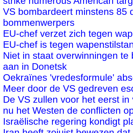
strike numerous American targ
VS bombardeert minstens 85 do
bommenwerpers
EU-chef verzet zich tegen wap
EU-chef is tegen wapenstilsta
Niet in staat overwinningen te 
aan in Donetsk
Oekraïnes 'vredesformule' abso
Meer door de VS gedreven esca
De VS zullen voor het eerst in 
nu het Westen de conflicten o
Israëlische regering kondigt 
Iran heeft zojuist bewezen dat