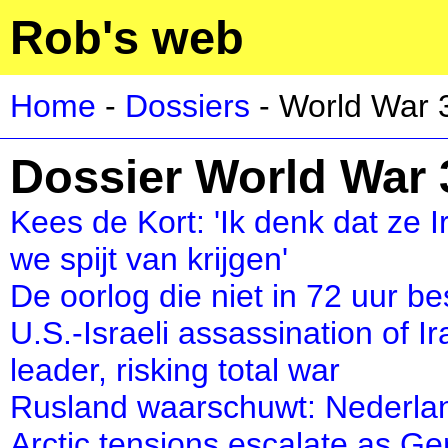
Rob's web
Home
-
Dossiers
- World War 
Dossier World War 
Kees de Kort: 'Ik denk dat ze 
we spijt van krijgen'
De oorlog die niet in 72 uur be
U.S.-Israeli assassination of 
leader, risking total war
Rusland waarschuwt: Nederlands
Arctic tensions escalate as G