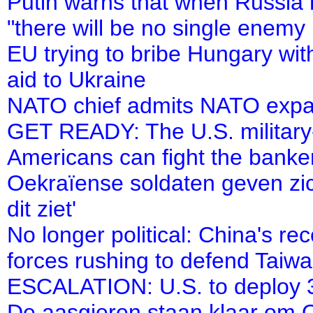
Putin warns that when Russia 
"there will be no single enemy l
EU trying to bribe Hungary wi
aid to Ukraine
NATO chief admits NATO expan
GET READY: The U.S. military-i
Americans can fight the banker
Oekraïense soldaten geven zic
dit ziet'
No longer political: China's 
forces rushing to defend Taiw
ESCALATION: U.S. to deploy 3
De aasgieren staan klaar om 