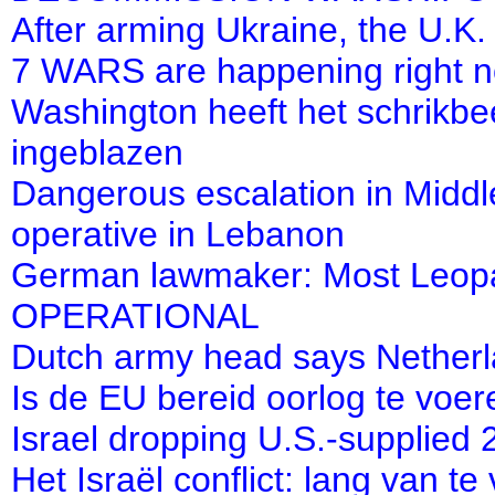
After arming Ukraine, the U.K. h
7 WARS are happening right no
Washington heeft het schrikb
ingeblazen
Dangerous escalation in Middle 
operative in Lebanon
German lawmaker: Most Leopar
OPERATIONAL
Dutch army head says Nethe
Is de EU bereid oorlog te voer
Israel dropping U.S.-supplied 
Het Israël conflict: lang van t