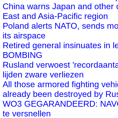
China warns Japan and other c
East and Asia-Pacific region
Poland alerts NATO, sends more
its airspace
Retired general insinuates in 
BOMBING
Rusland verwoest 'recordaanta
lijden zware verliezen
All those armored fighting veh
already been destroyed by Ru
WO3 GEGARANDEERD: NAVO-top
te versnellen