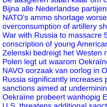
Bijna alle Nederlandse partije
NATO's ammo shortage worsens
overconsumption of artillery sh
War with Russia to massacre 
conscription of young America
Zelenski bedreigt het Westen m
Polen legt uit waarom Oekraï
NAVO oorzaak van oorlog in 
Russia significantly increases
sanctions aimed at undermining
Oekraïne probeert wanhopig E
U.S. threatens additional sanc