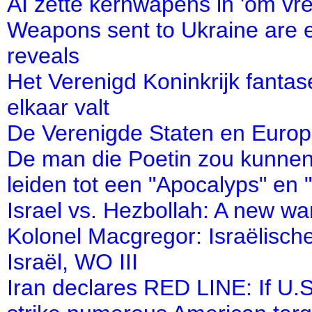
AI zette kernwapens in 'om vre
Weapons sent to Ukraine are e
reveals
Het Verenigd Koninkrijk fantase
elkaar valt
De Verenigde Staten en Europa
De man die Poetin zou kunnen
leiden tot een "Apocalyps" en 
Israel vs. Hezbollah: A new wa
Kolonel Macgregor: Israëlische
Israël, WO III
Iran declares RED LINE: If U.S. 