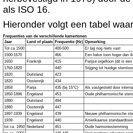
als ISO 16.
Hieronder volgt een tabel waaru
Frequenties van de verschillende kamertonen
Jaar
Land of plaats
Frequentie (Hz)
Opmerking
Tot ca 1500
400-500
Er lag nog niets vast
1500-1670
466
Een halve toon hoger dan 4
1650
Frankrijk
415
Parijse orgeltoon (dit is een
1760-1820
440
Stijging tot huidige stemtoo
1820
Duitsland
423
1820
Oostenrijk
434
1859
Parijs
435 (bij 15°C)
Als vastgesteld door inter
1850-1896
Engeland
453
Oude philharmonische ste
1880
Duitsland
494
1880
Oostenrijk
447
1897-1939
Engeland
439
Nieuwe philharmonische s
1939
Engeland
440
Amerikaanse standaardtoon 
tot ca. 1950
Nederland
451
Oude harmoniestemming