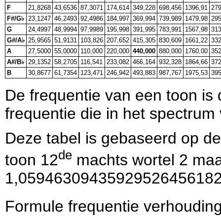
F
21,8268
43,6536
87,3071
174,614
349,228
698,456
1396,91
279
F#/G♭
23,1247
46,2493
92,4986
184,997
369,994
739,989
1479,98
295
G
24,4997
48,9994
97,9989
195,998
391,995
783,991
1567,98
313
G#/A♭
25,9565
51,9131
103,826
207,652
415,305
830,609
1661,22
332
A
27,5000
55,0000
110,000
220,000
440,000
880,000
1760,00
352
A#/B♭
29,1352
58,2705
116,541
233,082
466,164
932,328
1864,66
372
B
30,8677
61,7354
123,471
246,942
493,883
987,767
1975,53
395
De frequentie van een toon is
frequentie die in het spectrum
Deze tabel is gebaseerd op de
de
toon 12
machts wortel 2 maal
1,05946309435929526456182
Formule frequentie verhouding 