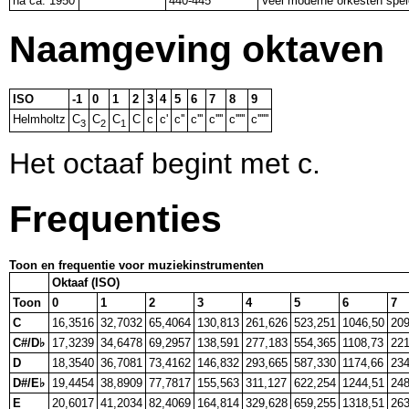
na ca. 1950
440-445
Veel moderne orkesten spe
Naamgeving oktaven
ISO
-1
0
1
2
3
4
5
6
7
8
9
Helmholtz
C
C
C
C
c
c'
c''
c'''
c''''
c'''''
c''''''
3
2
1
Het octaaf begint met c.
Frequenties
Toon en frequentie voor muziekinstrumenten
Oktaaf (ISO)
Toon
0
1
2
3
4
5
6
7
C
16,3516
32,7032
65,4064
130,813
261,626
523,251
1046,50
209
C#/D♭
17,3239
34,6478
69,2957
138,591
277,183
554,365
1108,73
221
D
18,3540
36,7081
73,4162
146,832
293,665
587,330
1174,66
234
D#/E♭
19,4454
38,8909
77,7817
155,563
311,127
622,254
1244,51
248
E
20,6017
41,2034
82,4069
164,814
329,628
659,255
1318,51
263