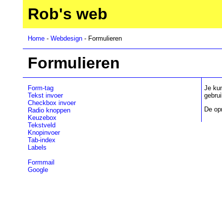
Rob's web
Home
-
Webdesign
- Formulieren
Formulieren
Form-tag
Je kun
Tekst invoer
gebrui
Checkbox invoer
De opm
Radio knoppen
Keuzebox
Tekstveld
Knopinvoer
Tab-index
Labels
Formmail
Google