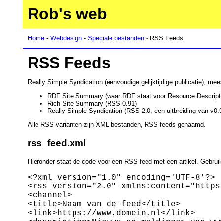
Rob's web
Home
-
Webdesign
-
Speciale bestanden
- RSS Feeds
RSS Feeds
Really Simple Syndication (eenvoudige gelijktijdige publicatie), me
RDF Site Summary (waar RDF staat voor Resource Descripti
Rich Site Summary (RSS 0.91)
Really Simple Syndication (RSS 2.0, een uitbreiding van v0.9
Alle RSS-varianten zijn XML-bestanden, RSS-feeds genaamd.
rss_feed.xml
Hieronder staat de code voor een RSS feed met een artikel. Gebru
<?xml version="1.0" encoding='UTF-8'?>

<rss version="2.0" xmlns:content="https
<channel>

<title>Naam van de feed</title>

<link>https://www.domein.nl</link>
