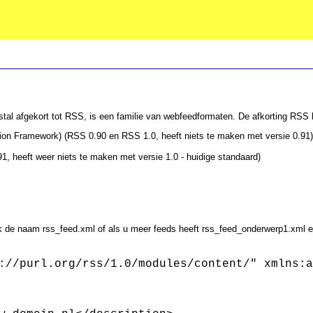
estal afgekort tot RSS, is een familie van webfeedformaten. De afkorting RSS 
on Framework) (RSS 0.90 en RSS 1.0, heeft niets te maken met versie 0.91)
1, heeft weer niets te maken met versie 1.0 - huidige standaard)
ik de naam rss_feed.xml of als u meer feeds heeft rss_feed_onderwerp1.xml 
://purl.org/rss/1.0/modules/content/" xmlns:a