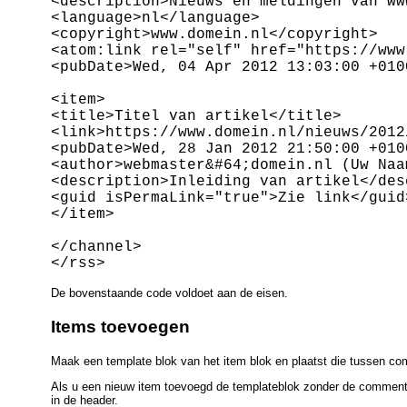
<description>Nieuws en meldingen van ww
<language>nl</language> 

<copyright>www.domein.nl</copyright> 

<atom:link rel="self" href="https://www
<pubDate>Wed, 04 Apr 2012 13:03:00 +0100
<item>

<title>Titel van artikel</title>

<link>https://www.domein.nl/nieuws/2012
<pubDate>Wed, 28 Jan 2012 21:50:00 +0100
<author>webmaster&#64;domein.nl (Uw Naam
<description>Inleiding van artikel</desc
<guid isPermaLink="true">Zie link</guid>
</item>

</channel>

De bovenstaande code voldoet aan de eisen.
Items toevoegen
Maak een template blok van het item blok en plaatst die tussen co
Als u een nieuw item toevoegd de templateblok zonder de commentaa
in de header.