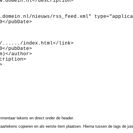
w.domein.nl</description>

.domein.nl/nieuws/rss_feed.xml" type="applica
</pubDate>

/....../index.html</link>

</pubDate>

)</author>

ription>



mmentaar tekens en direct onder de header.
rtekens copieren en als eerste item plaatsen. Hierna tussen de tags de juist