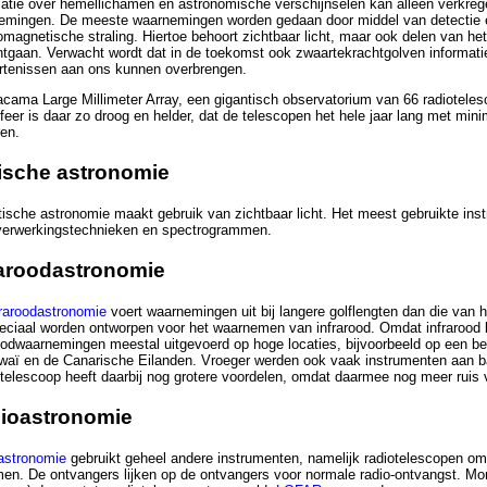
atie over hemellichamen en astronomische verschijnselen kan alleen verkre
emingen. De meeste waarnemingen worden gedaan door middel van detectie 
omagnetische straling. Hiertoe behoort zichtbaar licht, maar ook delen van he
tgaan. Verwacht wordt dat in de toekomst ook zwaartekrachtgolven informat
rtenissen aan ons kunnen overbrengen.
cama Large Millimeter Array, een gigantisch observatorium van 66 radioteles
eer is daar zo droog en helder, dat de telescopen het hele jaar lang met mini
en.
ische astronomie
ische astronomie maakt gebruik van zichtbaar licht. Het meest gebruikte ins
verwerkingstechnieken en spectrogrammen.
raroodastronomie
fraroodastronomie
voert waarnemingen uit bij langere golflengten dan die van h
eciaal worden ontworpen voor het waarnemen van infrarood. Omdat infrarood 
oodwaarnemingen meestal uitgevoerd op hoge locaties, bijvoorbeeld op een ber
waï en de Canarische Eilanden. Vroeger werden ook vaak instrumenten aan ba
telescoop heeft daarbij nog grotere voordelen, omdat daarmee nog meer ruis 
ioastronomie
astronomie
gebruikt geheel andere instrumenten, namelijk radiotelescopen om 
men. De ontvangers lijken op de ontvangers voor normale radio-ontvangst. M