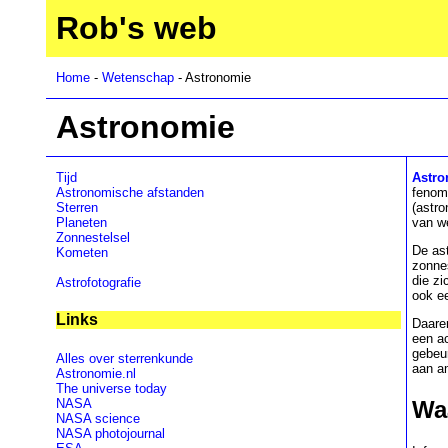
Rob's web
Home
-
Wetenschap
- Astronomie
Astronomie
Tijd
Astro
Astronomische afstanden
fenom
Sterren
(astro
Planeten
van w
Zonnestelsel
De ast
Kometen
zonne
die zi
Astrofotografie
ook ee
Links
Daare
een ac
gebeu
Alles over sterrenkunde
aan a
Astronomie.nl
The universe today
NASA
Wa
NASA science
NASA photojournal