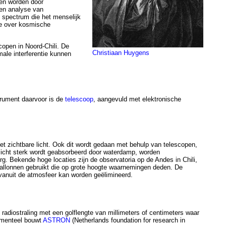
gen worden door
en analyse van
t spectrum die het menselijk
ie over kosmische
copen in Noord-Chili. De
Christiaan Huygens
male interferentie kunnen
trument daarvoor is de
telescoop
, aangevuld met elektronische
et zichtbare licht. Ook dit wordt gedaan met behulp van telescopen,
licht sterk wordt geabsorbeerd door waterdamp, worden
g. Bekende hoge locaties zijn de observatoria op de Andes in Chili,
llonnen gebruikt die op grote hoogte waarnemingen deden. De
vanuit de atmosfeer kan worden geëlimineerd.
radiostraling met een golflengte van millimeters of centimeters waar
omenteel bouwt
ASTRON
(Netherlands foundation for research in