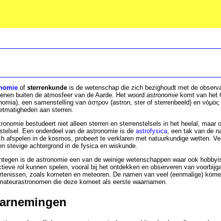
nomie
of
sterrenkunde
is de wetenschap die zich bezighoudt met de observat
enen buiten de atmosfeer van de Aarde. Het woord
astronomie
komt van het 
nomia), een samenstelling van άστρον (astron, ster of sterrenbeeld) en νόμος
etmatigheden aan sterren.
ronomie bestudeert niet alleen sterren en sterrenstelsels in het heelal, maar
stelsel. Een onderdeel van de astronomie is de
astrofysica
, een tak van de n
ch afspelen in de kosmos, probeert te verklaren met natuurkundige wetten. 
n stevige achtergrond in de fysica en wiskunde.
ntegen is de astronomie een van de weinige wetenschappen waar ook hobbyis
tieve rol kunnen spelen, vooral bij het ontdekken en observeren van voorbij
rtenissen, zoals kometen en meteoren. De namen van veel (eenmalige) komete
mateurastronomen die deze komeet als eerste waarnamen.
arnemingen