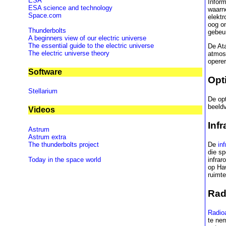
ESA
Inform
ESA science and technology
waarn
Space.com
elektr
oog on
Thunderbolts
gebeu
A beginners view of our electric universe
The essential guide to the electric universe
De Ata
The electric universe theory
atmosf
operer
Software
Opt
Stellarium
De opt
beeld
Videos
Inf
Astrum
Astrum extra
The thunderbolts project
De
in
die sp
Today in the space world
infrar
op Ha
ruimte
Rad
Radio
te ne