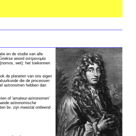
ie en de studie van alle
Griekse woord αστρονομία
 (nomos, wet): het toekennen
 ook de planeten van ons eigen
atuurkunde die de processen
Veel astronomen hebben dan
ten of 'amateur-astronomen'
gaande astronomische
n bv. zijn meestal ontleend