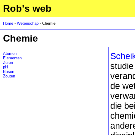
Rob's web
Home
-
Wetenschap
- Chemie
Chemie
Atomen
Schei
Elementen
Zuren
studie
pH
Basen
veran
Zouten
de wet
verwan
die be
chemi
ander