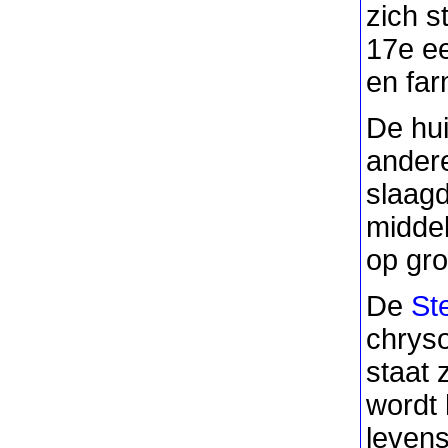
zich s
17e e
en far
De hui
andere
slaag
middel
op gro
De
St
chryso
staat 
wordt 
leven