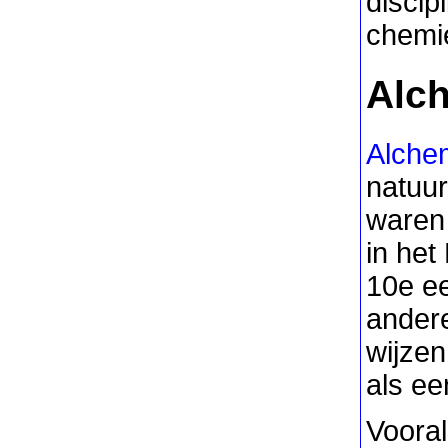
discip
chemi
Alc
Alche
natuur
waren 
in het
10e e
andere
wijzen
als ee
Vooral