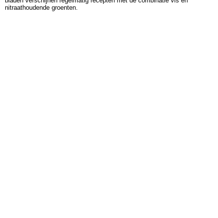
bladen verschijnen regelmatig recepten met de combinatie vis en
nitraathoudende groenten.