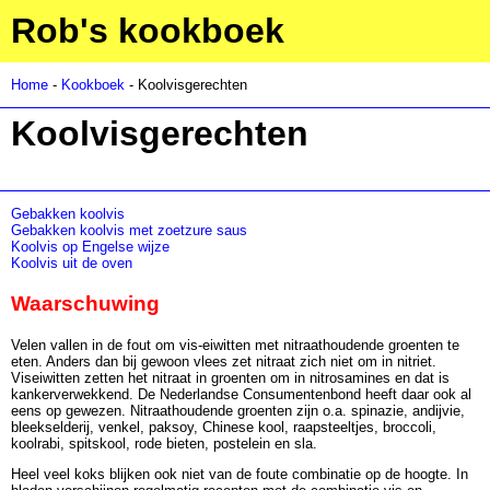
Rob's kookboek
Home
-
Kookboek
- Koolvisgerechten
Koolvisgerechten
Gebakken koolvis
Gebakken koolvis met zoetzure saus
Koolvis op Engelse wijze
Koolvis uit de oven
Waarschuwing
Velen vallen in de fout om vis-eiwitten met nitraathoudende groenten te
eten. Anders dan bij gewoon vlees zet nitraat zich niet om in nitriet.
Viseiwitten zetten het nitraat in groenten om in nitrosamines en dat is
kankerverwekkend. De Nederlandse Consumentenbond heeft daar ook al
eens op gewezen. Nitraathoudende groenten zijn o.a. spinazie, andijvie,
bleekselderij, venkel, paksoy, Chinese kool, raapsteeltjes, broccoli,
koolrabi, spitskool, rode bieten, postelein en sla.
Heel veel koks blijken ook niet van de foute combinatie op de hoogte. In