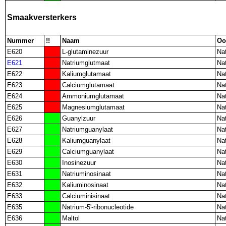
Smaakversterkers
Nummer
!!
Naam
Oo
E620
L-glutaminezuur
Nat
E621
Natriumglutmaat
Nat
E622
Kaliumglutamaat
Nat
E623
Calciumglutamaat
Nat
E624
Ammoniumglutamaat
Nat
E625
Magnesiumglutamaat
Nat
E626
Guanylzuur
Nat
E627
Natriumguanylaat
Nat
E628
Kaliumguanylaat
Nat
E629
Calciumguanylaat
Nat
E630
Inosinezuur
Nat
E631
Natriuminosinaat
Nat
E632
Kaliuminosinaat
Nat
E633
Calciuminisinaat
Nat
E635
Natrium-5'-ribonucleotide
Nat
E636
Maltol
Nat