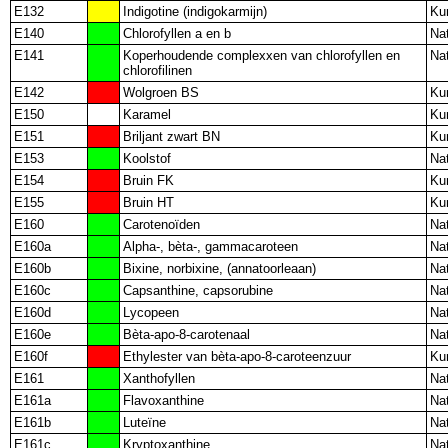
E132
Indigotine (indigokarmijn)
Ku
E140
Chlorofyllen a en b
Nat
E141
Koperhoudende complexxen van chlorofyllen en
Nat
chlorofilinen
E142
Wolgroen BS
Ku
E150
Karamel
Ku
E151
Briljant zwart BN
Ku
E153
Koolstof
Nat
E154
Bruin FK
Ku
E155
Bruin HT
Ku
E160
Carotenoïden
Nat
E160a
Alpha-, bèta-, gammacaroteen
Nat
E160b
Bixine, norbixine, (annatoorleaan)
Nat
E160c
Capsanthine, capsorubine
Nat
E160d
Lycopeen
Nat
E160e
Bèta-apo-8-carotenaal
Nat
E160f
Ethylester van bèta-apo-8-caroteenzuur
Ku
E161
Xanthofyllen
Nat
E161a
Flavoxanthine
Nat
E161b
Luteïne
Nat
E161c
Kryptoxanthine
Nat