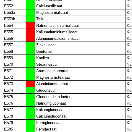
E552
Calciumsilicaat
Ku
E553a
Magnesiumsilicaat
Ku
E553b
Talk
Ku
E554
Natriumaluminiumsilicaat
Ku
E555
Kaliumaluminiumsilicaat
Ku
E556
Aluminiumcalciumsilicaat
Ku
E557
Zinksilicaat
Ku
E558
Bentoniet
Ku
E559
Kaolien
Ku
E570
Stearinezuur
Nat
E571
Ammoniumstearaat
Ku
E572
Magnesiumstearaat
Ku
E573
Aluminiumstearaat
Ku
E574
Gluconzuur
Ku
E575
Glucono-delta-lacton
Ku
E576
Natriumgluconaat
Ku
E577
Kaliumgluconaat
Ku
E578
Calciumgluconaat
Ku
E579
Ferrogluconaat
Ku
E585
Ferrolactaat
Ku