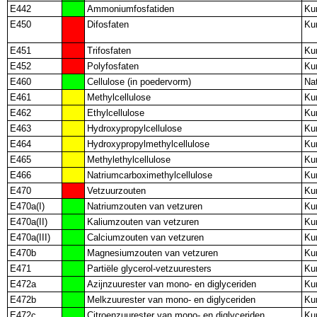
E442
Ammoniumfosfatiden
Ku
E450
Difosfaten
Ku
E451
Trifosfaten
Ku
E452
Polyfosfaten
Ku
E460
Cellulose (in poedervorm)
Nat
E461
Methylcellulose
Ku
E462
Ethylcellulose
Ku
E463
Hydroxypropylcellulose
Ku
E464
Hydroxypropylmethylcellulose
Ku
E465
Methylethylcellulose
Ku
E466
Natriumcarboximethylcellulose
Ku
E470
Vetzuurzouten
Ku
E470a(I)
Natriumzouten van vetzuren
Ku
E470a(II)
Kaliumzouten van vetzuren
Ku
E470a(III)
Calciumzouten van vetzuren
Ku
E470b
Magnesiumzouten van vetzuren
Ku
E471
Partiële glycerol-vetzuuresters
Ku
E472a
Azijnzuurester van mono- en diglyceriden
Ku
E472b
Melkzuurester van mono- en diglyceriden
Ku
E472c
Citroenzuurester van mono- en diglyceriden
Ku