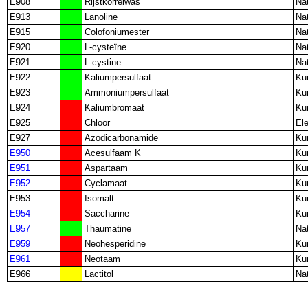
E908
Rijstkorrelwas
Nat
E913
Lanoline
Nat
E915
Colofoniumester
Nat
E920
L-cysteïne
Nat
E921
L-cystine
Nat
E922
Kaliumpersulfaat
Ku
E923
Ammoniumpersulfaat
Ku
E924
Kaliumbromaat
Ku
E925
Chloor
El
E927
Azodicarbonamide
Ku
E950
Acesulfaam K
Ku
E951
Aspartaam
Ku
E952
Cyclamaat
Ku
E953
Isomalt
Ku
E954
Saccharine
Ku
E957
Thaumatine
Nat
E959
Neohesperidine
Ku
E961
Neotaam
Ku
E966
Lactitol
Nat