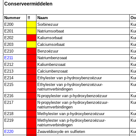
Conserveermiddelen
Nummer
!!
Naam
Oo
E200
Sorbinezuur
Ku
E201
Natriumsorbaat
Ku
E202
Kaliumsorbaat
Ku
E203
Calciumsorbaat
Ku
E210
Benzoëzuur
Ku
E211
Natriumbenzoaat
Ku
E212
Kaliumbenzoaat
Ku
E213
Calciumbenzoaat
Ku
E214
Ethylester van p-hydroxybenzoëzuur
Ku
E215
Ethylester van p-hydroxybenzoëzuur-
Ku
natriumverbindingen
E216
N-propylester van p-hydroxybenzoëzuur
Ku
E217
N-propylester van p-hydroxybenzoëzuur-
Ku
natriumverbindingen
E218
Methylester van p-hydroxybenzoëzuur
Ku
E219
Methylester van p-hydroxybenzoëzuur-
Ku
natriumverbindingen
E220
Zwaveldioxyde en sulfieten
Ku