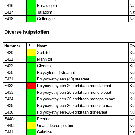
E416
Karayagom
Nat
E417
Taragom
Nat
E418
Gellangom
Nat
Diverse hulpstoffen
Nummer
!!
Naam
Oo
E420
Sorbitol
Ku
E421
Mannitol
Ku
E422
Glycerol
Ku
E430
Polyxyleen-8-stearaat
Ku
E431
Polyoxyethyleen (40) stearaat
Ku
E432
Polyoxyethyleen-20-sorbitaan monolauraat
Ku
E433
Polyoxyethyleen-20-sorbitaan mono-oleaat
Ku
E434
Polyoxyethyleen-20-sorbitaan monopalmitaat
Ku
E435
Polyoxyethyleen-20-sorbitaan monostearaat
Ku
E436
Polyoxyethyleen-20-sorbitaan tristearaat
Ku
E440a
Pectine
Nat
E440b
Geamideerde pectine
Ku
E441
Gelatine
Nat