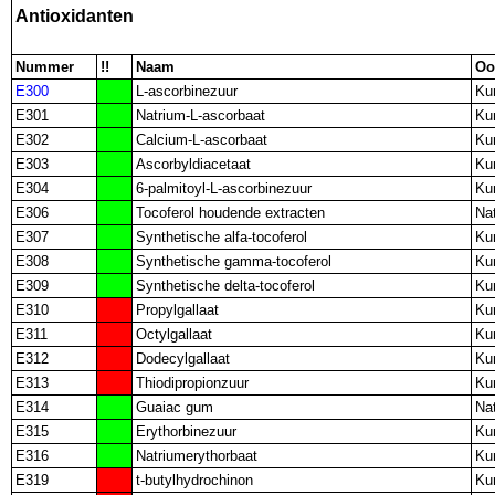
Antioxidanten
Nummer
!!
Naam
Oo
E300
L-ascorbinezuur
Ku
E301
Natrium-L-ascorbaat
Ku
E302
Calcium-L-ascorbaat
Ku
E303
Ascorbyldiacetaat
Ku
E304
6-palmitoyl-L-ascorbinezuur
Ku
E306
Tocoferol houdende extracten
Nat
E307
Synthetische alfa-tocoferol
Ku
E308
Synthetische gamma-tocoferol
Ku
E309
Synthetische delta-tocoferol
Ku
E310
Propylgallaat
Ku
E311
Octylgallaat
Ku
E312
Dodecylgallaat
Ku
E313
Thiodipropionzuur
Ku
E314
Guaiac gum
Nat
E315
Erythorbinezuur
Ku
E316
Natriumerythorbaat
Ku
E319
t-butylhydrochinon
Ku