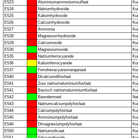
E523
Aluminiumammoniumsulfaat
Ku
E524
Natriumhydroxide
Ku
E525
Kaliumhydroxide
Ku
E526
Calciumhydroxide
Ku
E527
Ammonia
Ku
E528
Magnesiumhydroxide
Ku
E529
Calciumoxide
Ku
E530
Magnesiumoxide
Ku
E535
Natriumferrocyanide
Ku
E536
Kaliumferrocyanide
Ku
E537
Ferrohexacyanomanganaat
Ku
E540
Dicalciumdifosfaat
Ku
E541
Zuur natriumaluminiumfosfaat
Ku
E541
Basisch natriumaluminiumfosfaat
Ku
E542
Beendermeel
Nat
E543
Natriumcalciumpolyfosfaat
Ku
E544
Calciumpolyfosfaat
Ku
E545
Ammoniumpolyfosfaat
Ku
E546
Dimagnesiumpolyfosfaat
Ku
E550
Natriumsilicaat
Ku
E551
Siliciumdioxide
Ku