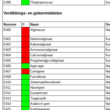
E388
Thiopropionzuur
Ku
Verdikkings- en geleermiddelen
Nummer
!!
Naam
Oo
E400
Alginezuur
Nat
E401
Natriumalginaat
Ku
E402
Kaliumalginaat
Ku
E403
Ammoniumalginaat
Ku
E404
Calciumalginaat
Ku
E405
Propyleenglycolalginaat
Ku
E406
Agar-agar
Nat
E407
Carrageen
Nat
E408
Furcelleran
Nat
E410
Johannepitbroodmeel
Nat
E411
Havergom
Nat
E412
Guarpitmeel
Nat
E413
Tragacanth
Nat
E414
Arabisch gom
Nat
E415
Xanthaangom
Nat