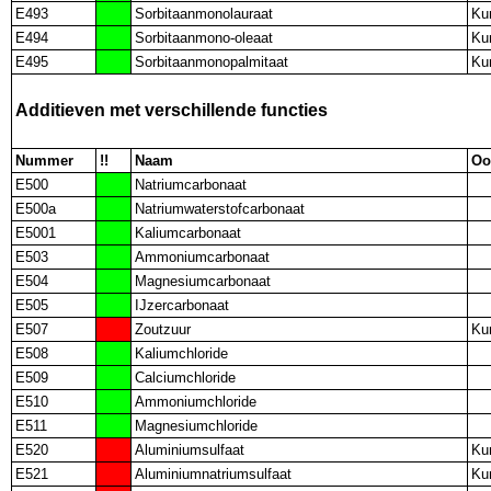
E493
Sorbitaanmonolauraat
Ku
E494
Sorbitaanmono-oleaat
Ku
E495
Sorbitaanmonopalmitaat
Ku
Additieven met verschillende functies
Nummer
!!
Naam
Oo
E500
Natriumcarbonaat
E500a
Natriumwaterstofcarbonaat
E5001
Kaliumcarbonaat
E503
Ammoniumcarbonaat
E504
Magnesiumcarbonaat
E505
IJzercarbonaat
E507
Zoutzuur
Ku
E508
Kaliumchloride
E509
Calciumchloride
E510
Ammoniumchloride
E511
Magnesiumchloride
E520
Aluminiumsulfaat
Ku
E521
Aluminiumnatriumsulfaat
Ku