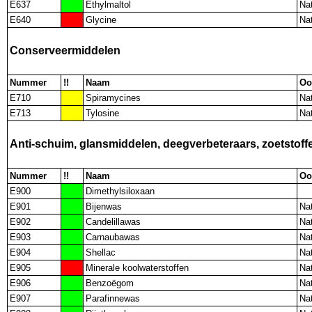
E637
Ethylmaltol
Nat
E640
Glycine
Nat
Conserveermiddelen
Nummer
!!
Naam
Oo
E710
Spiramycines
Nat
E713
Tylosine
Nat
Anti-schuim, glansmiddelen, deegverbeteraars, zoetstoff
Nummer
!!
Naam
Oo
E900
Dimethylsiloxaan
E901
Bijenwas
Nat
E902
Candelillawas
Nat
E903
Carnaubawas
Nat
E904
Shellac
Nat
E905
Minerale koolwaterstoffen
Nat
E906
Benzoëgom
Nat
E907
Parafinnewas
Nat