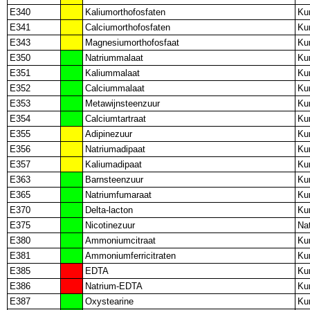
E340
Kaliumorthofosfaten
Ku
E341
Calciumorthofosfaten
Ku
E343
Magnesiumorthofosfaat
Ku
E350
Natriummalaat
Ku
E351
Kaliummalaat
Ku
E352
Calciummalaat
Ku
E353
Metawijnsteenzuur
Ku
E354
Calciumtartraat
Ku
E355
Adipinezuur
Ku
E356
Natriumadipaat
Ku
E357
Kaliumadipaat
Ku
E363
Barnsteenzuur
Ku
E365
Natriumfumaraat
Ku
E370
Delta-lacton
Ku
E375
Nicotinezuur
Nat
E380
Ammoniumcitraat
Ku
E381
Ammoniumferricitraten
Ku
E385
EDTA
Ku
E386
Natrium-EDTA
Ku
E387
Oxystearine
Ku