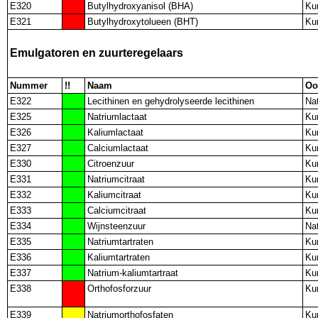
E320
Butylhydroxyanisol (BHA)
Ku
E321
Butylhydroxytolueen (BHT)
Ku
Emulgatoren en zuurteregelaars
Nummer
!!
Naam
Oo
E322
Lecithinen en gehydrolyseerde lecithinen
Nat
E325
Natriumlactaat
Ku
E326
Kaliumlactaat
Ku
E327
Calciumlactaat
Ku
E330
Citroenzuur
Ku
E331
Natriumcitraat
Ku
E332
Kaliumcitraat
Ku
E333
Calciumcitraat
Ku
E334
Wijnsteenzuur
Nat
E335
Natriumtartraten
Ku
E336
Kaliumtartraten
Ku
E337
Natrium-kaliumtartraat
Ku
E338
Orthofosforzuur
Ku
E339
Natriumorthofosfaten
Ku