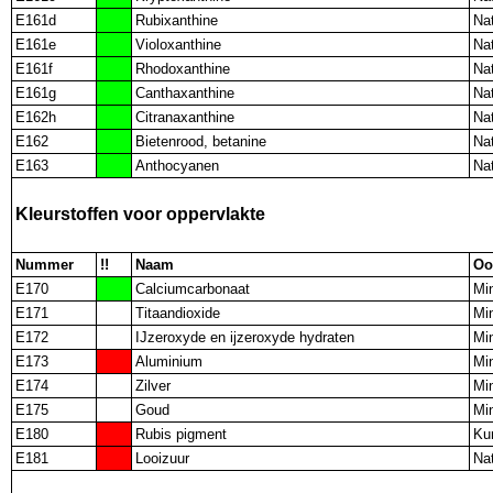
E161d
Rubixanthine
Nat
E161e
Violoxanthine
Nat
E161f
Rhodoxanthine
Nat
E161g
Canthaxanthine
Nat
E162h
Citranaxanthine
Nat
E162
Bietenrood, betanine
Nat
E163
Anthocyanen
Nat
Kleurstoffen voor oppervlakte
Nummer
!!
Naam
Oo
E170
Calciumcarbonaat
Mi
E171
Titaandioxide
Mi
E172
IJzeroxyde en ijzeroxyde hydraten
Mi
E173
Aluminium
Mi
E174
Zilver
Mi
E175
Goud
Mi
E180
Rubis pigment
Ku
E181
Looizuur
Nat