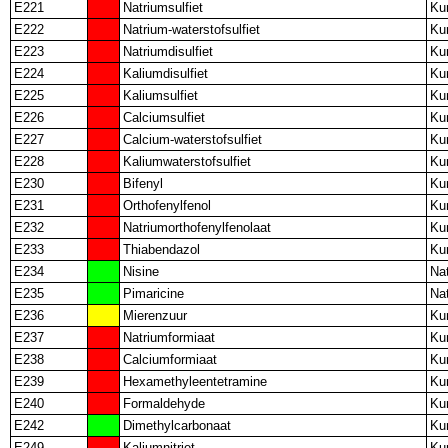
E221
Natriumsulfiet
Ku
E222
Natrium-waterstofsulfiet
Ku
E223
Natriumdisulfiet
Ku
E224
Kaliumdisulfiet
Ku
E225
Kaliumsulfiet
Ku
E226
Calciumsulfiet
Ku
E227
Calcium-waterstofsulfiet
Ku
E228
Kaliumwaterstofsulfiet
Ku
E230
Bifenyl
Ku
E231
Orthofenylfenol
Ku
E232
Natriumorthofenylfenolaat
Ku
E233
Thiabendazol
Ku
E234
Nisine
Nat
E235
Pimaricine
Nat
E236
Mierenzuur
Ku
E237
Natriumformiaat
Ku
E238
Calciumformiaat
Ku
E239
Hexamethyleentetramine
Ku
E240
Formaldehyde
Ku
E242
Dimethylcarbonaat
Ku
E249
Kaliumnitriet
Ku