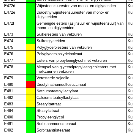
E472d
Wijnsteenzuurester van mono- en diglyceriden
Ku
E472e
Diacethylwijnsteenzuurester van mono- en
Ku
diglyceriden
E472f
Gemengde esters (azijnzuur en wijnsteenzuur) van
Ku
mono- en diglyceriden
E473
Suikeresters van vetzuren
Ku
E474
Suikerglyceriden
Ku
E475
Polyglycerolesters van vetzuren
Ku
E476
Polyglycerolpolyricinoleaat
Ku
E477
Esters van propyleenglycol met vetzuren
Ku
E478
Mengsel van glycerolpropyleenglcolesters met
Ku
melkzuur en vetzuren
E479
Veresterde sojaolie
Ku
E480
Dioctylnatriumsulfosuccinaat
Ku
E481
Natriumsteatoyllactylaat
Ku
E482
Calciumsteatoyllactylaat
Ku
E483
Stearyltartraat
Ku
E484
Stearylcitraat
Ku
E490
Propyleenglycol
Ku
E491
Sorbitaanmonostearaat
Ku
E492
Sorbitaantristearaat
Ku