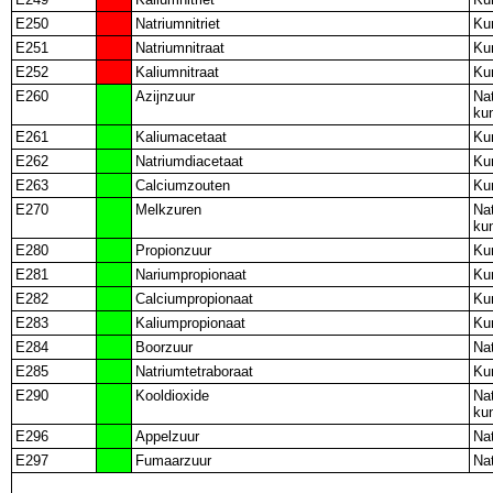
E250
Natriumnitriet
Ku
E251
Natriumnitraat
Ku
E252
Kaliumnitraat
Ku
E260
Azijnzuur
Nat
ku
E261
Kaliumacetaat
Ku
E262
Natriumdiacetaat
Ku
E263
Calciumzouten
Ku
E270
Melkzuren
Nat
ku
E280
Propionzuur
Ku
E281
Nariumpropionaat
Ku
E282
Calciumpropionaat
Ku
E283
Kaliumpropionaat
Ku
E284
Boorzuur
Nat
E285
Natriumtetraboraat
Ku
E290
Kooldioxide
Nat
ku
E296
Appelzuur
Nat
E297
Fumaarzuur
Nat