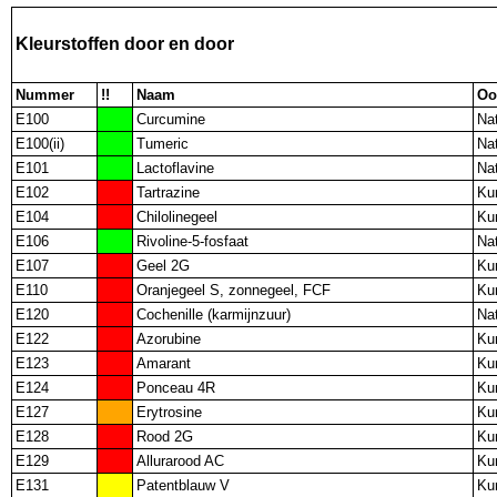
Kleurstoffen door en door
Nummer
!!
Naam
Oo
E100
Curcumine
Nat
E100(ii)
Tumeric
Nat
E101
Lactoflavine
Nat
E102
Tartrazine
Ku
E104
Chilolinegeel
Ku
E106
Rivoline-5-fosfaat
Nat
E107
Geel 2G
Ku
E110
Oranjegeel S, zonnegeel, FCF
Ku
E120
Cochenille (karmijnzuur)
Nat
E122
Azorubine
Ku
E123
Amarant
Ku
E124
Ponceau 4R
Ku
E127
Erytrosine
Ku
E128
Rood 2G
Ku
E129
Allurarood AC
Ku
E131
Patentblauw V
Ku