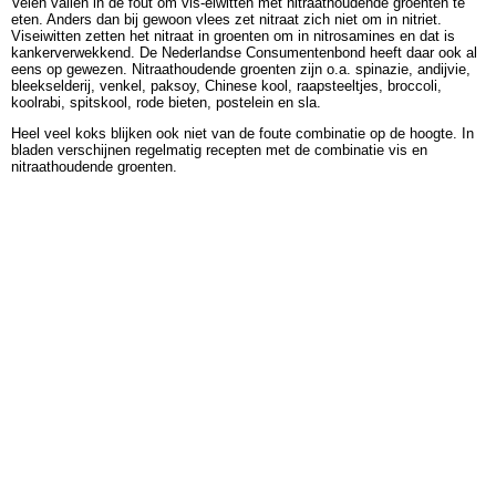
Velen vallen in de fout om vis-eiwitten met nitraathoudende groenten te
eten. Anders dan bij gewoon vlees zet nitraat zich niet om in nitriet.
Viseiwitten zetten het nitraat in groenten om in nitrosamines en dat is
kankerverwekkend. De Nederlandse Consumentenbond heeft daar ook al
eens op gewezen. Nitraathoudende groenten zijn o.a. spinazie, andijvie,
bleekselderij, venkel, paksoy, Chinese kool, raapsteeltjes, broccoli,
koolrabi, spitskool, rode bieten, postelein en sla.
Heel veel koks blijken ook niet van de foute combinatie op de hoogte. In
bladen verschijnen regelmatig recepten met de combinatie vis en
nitraathoudende groenten.