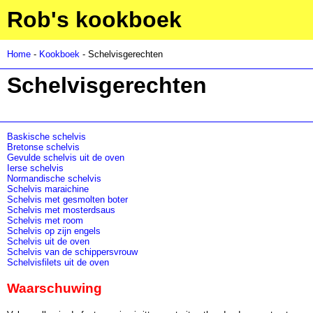
Rob's kookboek
Home
-
Kookboek
- Schelvisgerechten
Schelvisgerechten
Baskische schelvis
Bretonse schelvis
Gevulde schelvis uit de oven
Ierse schelvis
Normandische schelvis
Schelvis maraichine
Schelvis met gesmolten boter
Schelvis met mosterdsaus
Schelvis met room
Schelvis op zijn engels
Schelvis uit de oven
Schelvis van de schippersvrouw
Schelvisfilets uit de oven
Waarschuwing