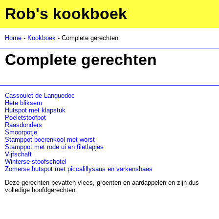
Rob's kookboek
Home
-
Kookboek
- Complete gerechten
Complete gerechten
Cassoulet de Languedoc
Hete bliksem
Hutspot met klapstuk
Poeletstoofpot
Raasdonders
Smoorpotje
Stamppot boerenkool met worst
Stamppot met rode ui en filetlapjes
Vijfschaft
Winterse stoofschotel
Zomerse hutspot met piccalillysaus en varkenshaas
Deze gerechten bevatten vlees, groenten en aardappelen en zijn dus
volledige hoofdgerechten.