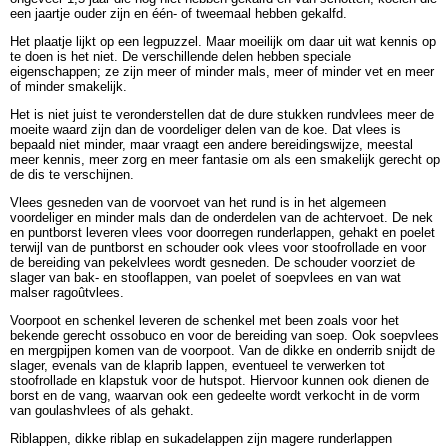
een jaartje ouder zijn en één- of tweemaal hebben gekalfd.
Het plaatje lijkt op een legpuzzel. Maar moeilijk om daar uit wat kennis op
te doen is het niet. De verschillende delen hebben speciale
eigenschappen; ze zijn meer of minder mals, meer of minder vet en meer
of minder smakelijk.
Het is niet juist te veronderstellen dat de dure stukken rundvlees meer de
moeite waard zijn dan de voordeliger delen van de koe. Dat vlees is
bepaald niet minder, maar vraagt een andere bereidingswijze, meestal
meer kennis, meer zorg en meer fantasie om als een smakelijk gerecht op
de dis te verschijnen.
Vlees gesneden van de voorvoet van het rund is in het algemeen
voordeliger en minder mals dan de onderdelen van de achtervoet. De nek
en puntborst leveren vlees voor doorregen runderlappen, gehakt en poelet
terwijl van de puntborst en schouder ook vlees voor stoofrollade en voor
de bereiding van pekelvlees wordt gesneden. De schouder voorziet de
slager van bak- en stooflappen, van poelet of soepvlees en van wat
malser ragoûtvlees.
Voorpoot en schenkel leveren de schenkel met been zoals voor het
bekende gerecht ossobuco en voor de bereiding van soep. Ook soepvlees
en mergpijpen komen van de voorpoot. Van de dikke en onderrib snijdt de
slager, evenals van de klaprib lappen, eventueel te verwerken tot
stoofrollade en klapstuk voor de hutspot. Hiervoor kunnen ook dienen de
borst en de vang, waarvan ook een gedeelte wordt verkocht in de vorm
van goulashvlees of als gehakt.
Riblappen, dikke riblap en sukadelappen zijn magere runderlappen