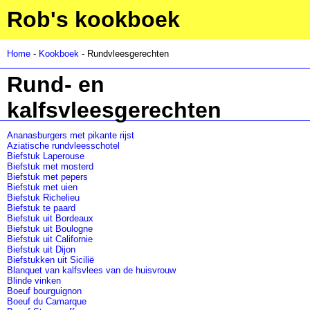
Rob's kookboek
Home
-
Kookboek
- Rundvleesgerechten
Rund- en
kalfsvleesgerechten
Ananasburgers met pikante rijst
Aziatische rundvleesschotel
Biefstuk Laperouse
Biefstuk met mosterd
Biefstuk met pepers
Biefstuk met uien
Biefstuk Richelieu
Biefstuk te paard
Biefstuk uit Bordeaux
Biefstuk uit Boulogne
Biefstuk uit Californie
Biefstuk uit Dijon
Biefstukken uit Sicilië
Blanquet van kalfsvlees van de huisvrouw
Blinde vinken
Boeuf bourguignon
Boeuf du Camarque