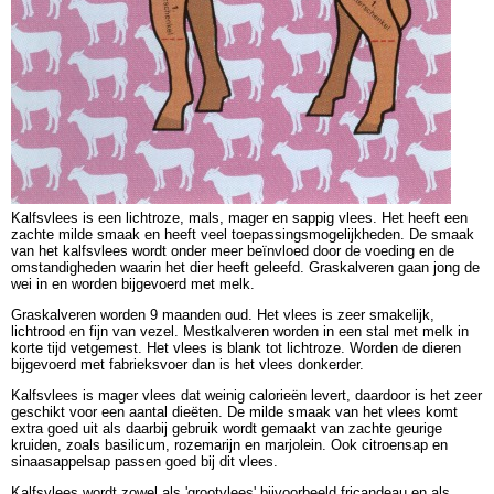
Kalfsvlees is een lichtroze, mals, mager en sappig vlees. Het heeft een
zachte milde smaak en heeft veel toepassingsmogelijkheden. De smaak
van het kalfsvlees wordt onder meer beïnvloed door de voeding en de
omstandigheden waarin het dier heeft geleefd. Graskalveren gaan jong de
wei in en worden bijgevoerd met melk.
Graskalveren worden 9 maanden oud. Het vlees is zeer smakelijk,
lichtrood en fijn van vezel. Mestkalveren worden in een stal met melk in
korte tijd vetgemest. Het vlees is blank tot lichtroze. Worden de dieren
bijgevoerd met fabrieksvoer dan is het vlees donkerder.
Kalfsvlees is mager vlees dat weinig calorieën levert, daardoor is het zeer
geschikt voor een aantal dieëten. De milde smaak van het vlees komt
extra goed uit als daarbij gebruik wordt gemaakt van zachte geurige
kruiden, zoals basilicum, rozemarijn en marjolein. Ook citroensap en
sinaasappelsap passen goed bij dit vlees.
Kalfsvlees wordt zowel als 'grootvlees' bijvoorbeeld fricandeau en als