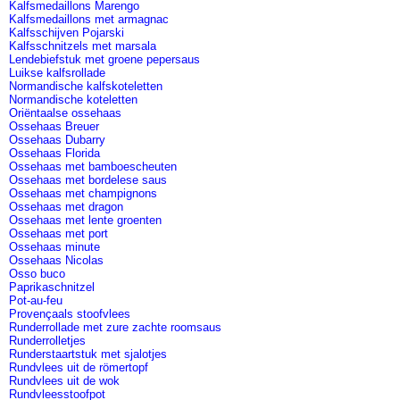
Kalfsmedaillons Marengo
Kalfsmedaillons met armagnac
Kalfsschijven Pojarski
Kalfsschnitzels met marsala
Lendebiefstuk met groene pepersaus
Luikse kalfsrollade
Normandische kalfskoteletten
Normandische koteletten
Oriëntaalse ossehaas
Ossehaas Breuer
Ossehaas Dubarry
Ossehaas Florida
Ossehaas met bamboescheuten
Ossehaas met bordelese saus
Ossehaas met champignons
Ossehaas met dragon
Ossehaas met lente groenten
Ossehaas met port
Ossehaas minute
Ossehaas Nicolas
Osso buco
Paprikaschnitzel
Pot-au-feu
Provençaals stoofvlees
Runderrollade met zure zachte roomsaus
Runderrolletjes
Runderstaartstuk met sjalotjes
Rundvlees uit de römertopf
Rundvlees uit de wok
Rundvleesstoofpot