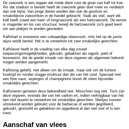
De zwezerik is een orgaan dat mede dient voor de groei van kalf tot koe.
Als dat stadium is bereikt heeft de zwezerik geen doel meer en verdwijnt
dan ook bijna. Van jonge dieren worden dan ook de grootste en
smakelijkste zwezeriken in de handel gebracht. Vaak als stel, want elk
kalf heeft zowel een keel- of longzwezerik als een hartzwezerik. De eerste
is magerder en los van structuur, terwijl de hartzwezerik zich goed leent
om aan plakjes te worden gesneden.
Kalfshart is eveneens een volwaardige vleessoort, mits het op de juiste
wijze wordt bereid. Het is te verwerken tot zeer smakelijke gerechten.
Kalfslever heeft in de voeding van elke dag zoveel
toepassingsmogelijkheden, gekookt, gebakken als ragoût, paté of
leverworst, dat de goede smaak van deze organen als algemeen bekend
mogen worden aangemerkt.
Kalfstong geliefd, niet alleen om de smaak, maar ook om de kortere
kooktijd en minder stugge struktuur dan die van het rund. Speciaal met
een fijne saus, asperges of champignons levert dit vlees bijzonder
smakelijke gerechten.
Kalfsnieren genieten deze bekendheid niet. Misschien nog niet. Toch zijn
deze organen, evenals die van het varken en, indien verkrijgbaar van het
lam niet duuren te verwerken tot smakelijke gerechten. Niertjes kunnen
uitstekend worden gebruikt voor de barbecue of worden gegrilleerd,
gekookt, gestoofd en gebakken en opgediend al dan niet met of in een
saus.
Aanschaf van vlees