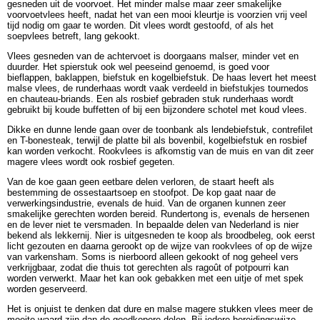
gesneden uit de voorvoet. Het minder malse maar zeer smakelijke
voorvoetvlees heeft, nadat het van een mooi kleurtje is voorzien vrij veel
tijd nodig om gaar te worden. Dit vlees wordt gestoofd, of als het
soepvlees betreft, lang gekookt.
Vlees gesneden van de achtervoet is doorgaans malser, minder vet en
duurder. Het spierstuk ook wel peeseind genoemd, is goed voor
bieflappen, baklappen, biefstuk en kogelbiefstuk. De haas levert het meest
malse vlees, de runderhaas wordt vaak verdeeld in biefstukjes tournedos
en chauteau-briands. Een als rosbief gebraden stuk runderhaas wordt
gebruikt bij koude buffetten of bij een bijzondere schotel met koud vlees.
Dikke en dunne lende gaan over de toonbank als lendebiefstuk, contrefilet
en T-bonesteak, terwijl de platte bil als bovenbil, kogelbiefstuk en rosbief
kan worden verkocht. Rookvlees is afkomstig van de muis en van dit zeer
magere vlees wordt ook rosbief gegeten.
Van de koe gaan geen eetbare delen verloren, de staart heeft als
bestemming de ossestaartsoep en stoofpot. De kop gaat naar de
verwerkingsindustrie, evenals de huid. Van de organen kunnen zeer
smakelijke gerechten worden bereid. Rundertong is, evenals de hersenen
en de lever niet te versmaden. In bepaalde delen van Nederland is nier
bekend als lekkernij. Nier is uitgesneden te koop als broodbeleg, ook eerst
licht gezouten en daarna gerookt op de wijze van rookvlees of op de wijze
van varkensham. Soms is nierboord alleen gekookt of nog geheel vers
verkrijgbaar, zodat die thuis tot gerechten als ragoût of potpourri kan
worden verwerkt. Maar het kan ook gebakken met een uitje of met spek
worden geserveerd.
Het is onjuist te denken dat dure en malse magere stukken vlees meer de
moeite waard zijn dan de goedkopere delen. Bij iedere bereidingswijze-