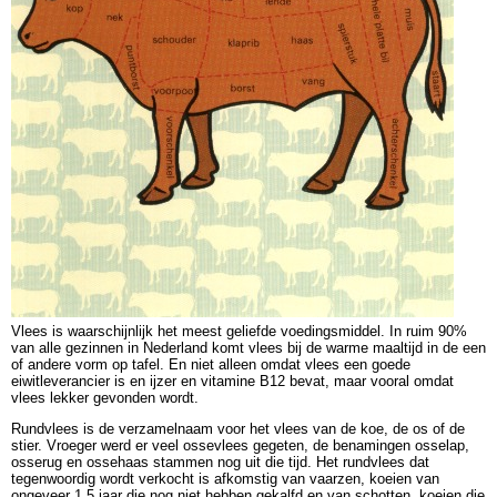
Vlees is waarschijnlijk het meest geliefde voedingsmiddel. In ruim 90%
van alle gezinnen in Nederland komt vlees bij de warme maaltijd in de een
of andere vorm op tafel. En niet alleen omdat vlees een goede
eiwitleverancier is en ijzer en vitamine B12 bevat, maar vooral omdat
vlees lekker gevonden wordt.
Rundvlees is de verzamelnaam voor het vlees van de koe, de os of de
stier. Vroeger werd er veel ossevlees gegeten, de benamingen osselap,
osserug en ossehaas stammen nog uit die tijd. Het rundvlees dat
tegenwoordig wordt verkocht is afkomstig van vaarzen, koeien van
ongeveer 1,5 jaar die nog niet hebben gekalfd en van schotten, koeien die