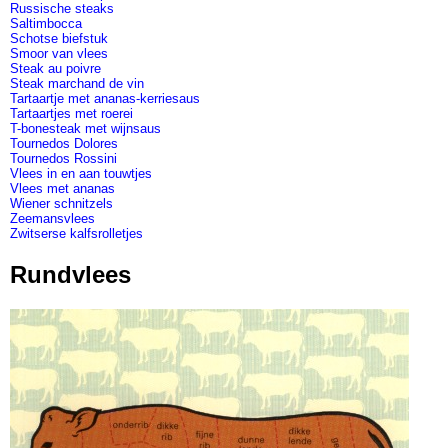
Russische steaks
Saltimbocca
Schotse biefstuk
Smoor van vlees
Steak au poivre
Steak marchand de vin
Tartaartje met ananas-kerriesaus
Tartaartjes met roerei
T-bonesteak met wijnsaus
Tournedos Dolores
Tournedos Rossini
Vlees in en aan touwtjes
Vlees met ananas
Wiener schnitzels
Zeemansvlees
Zwitserse kalfsrolletjes
Rundvlees