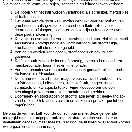
'kleinvlees' in de vorm van lapjes, schnitzels en blinde vinken verkocht.
De poten van het kalf worden verhandeld als schenkel, mergpijpjes
of kalfsgehakt.
Het vlees van de borst kan worden gebruikt voor het maken van
grootvlees, zoals gevulde kalfsborst of rollade. Stoofvlees,
doorregen kalfslappen, poelet en gehakt zijn ook van vlees van
deze plaats afkomstig.
Dit vlees is evenals dat van de borstvrij goedkoop. Het vlees heeft
een langere kooktijd nodig en wordt verkocht als stoofstukje,
stooflappen, rollade en kalfsgehakt.
Van de rib worden kalfslappen, stooflappen en ook rollade
gesneden.
Kalfsnierstuk is van de lende afkomstig, evenals karbonade en
haaskarbonade, haas, filet en fijne rollade.
Van de schouder worden poelet en lappen gemaakt of het komt in
de handel als fricandeau.
De achtervoet levert mooi, mager vlees dat wordt verkocht als
kalfsfricandeau, kalfsoesters, kalfsbiefstuk, magere lappen,
schnitzels en kalfsquicksteaks. Fijne vleessoorten die een
bereidingstijd van maar enkele minuten nodig hebben.
Doorregen- en stooflappen of stoofrollade levert dit deel-vanglap-
van het kalf. Ook vlees voor blinde vinken en gehakt, poelet en
ragoûtvlees.
De waarde van het kalf voor de consumptie is met deze genoemde
mogelijkheden niet uitgeput, ook kop en staart worden voor diverse
doeleinden gebruikt, maar meestal niet door de huisvrouw. Hiervoor komen
wel orgaanvlees in aanmerking.