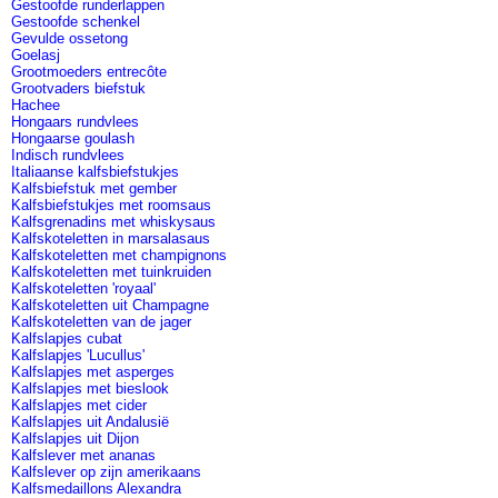
Gestoofde runderlappen
Gestoofde schenkel
Gevulde ossetong
Goelasj
Grootmoeders entrecôte
Grootvaders biefstuk
Hachee
Hongaars rundvlees
Hongaarse goulash
Indisch rundvlees
Italiaanse kalfsbiefstukjes
Kalfsbiefstuk met gember
Kalfsbiefstukjes met roomsaus
Kalfsgrenadins met whiskysaus
Kalfskoteletten in marsalasaus
Kalfskoteletten met champignons
Kalfskoteletten met tuinkruiden
Kalfskoteletten 'royaal'
Kalfskoteletten uit Champagne
Kalfskoteletten van de jager
Kalfslapjes cubat
Kalfslapjes 'Lucullus'
Kalfslapjes met asperges
Kalfslapjes met bieslook
Kalfslapjes met cider
Kalfslapjes uit Andalusië
Kalfslapjes uit Dijon
Kalfslever met ananas
Kalfslever op zijn amerikaans
Kalfsmedaillons Alexandra