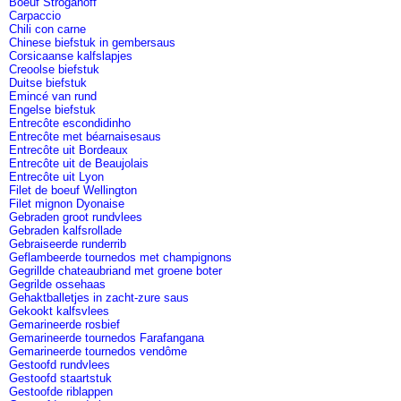
Boeuf Stroganoff
Carpaccio
Chili con carne
Chinese biefstuk in gembersaus
Corsicaanse kalfslapjes
Creoolse biefstuk
Duitse biefstuk
Emincé van rund
Engelse biefstuk
Entrecôte escondidinho
Entrecôte met béarnaisesaus
Entrecôte uit Bordeaux
Entrecôte uit de Beaujolais
Entrecôte uit Lyon
Filet de boeuf Wellington
Filet mignon Dyonaise
Gebraden groot rundvlees
Gebraden kalfsrollade
Gebraiseerde runderrib
Geflambeerde tournedos met champignons
Gegrillde chateaubriand met groene boter
Gegrilde ossehaas
Gehaktballetjes in zacht-zure saus
Gekookt kalfsvlees
Gemarineerde rosbief
Gemarineerde tournedos Farafangana
Gemarineerde tournedos vendôme
Gestoofd rundvlees
Gestoofd staartstuk
Gestoofde riblappen