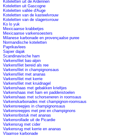
Koteletten uit de Ardennen
Koteletten uit Gascogne
Koteletten vallée d'Auge
Koteletten van de kasteelvrouw
Koteletten van de slagersvrouw
Ko lo yuk
Mexicaanse krabbetjes
Mexicaanse varkensoesters
Milanese karbonade en provençaalse puree
Normandische koteletten
Paprikavlees
Sajoer dajak
Scandinavische ham
Varkensfilet bas-alpin
Varkensfilet bereid als ree
Varkensfilet in champignonsaus
Varkensfilet met ananas
Varkensfilet met kerrie
Varkensfilet met kruidnagel
Varkenshaas met gebakken krieltjes
Varkenshaas met ham en paddenstoelen
Varkenshaas met schorseneren in roomsaus
Varkenskarbonades met champignon-roomsaus
Varkensreepjes in champignonsaus
Varkensreepjes met prei en champignons
Varkensribstuk met ananas
Varkensrollade uit de Picardie
Varkensrug met cider
Varkensrug met kerrie en ananas
Vlaamse karbonade