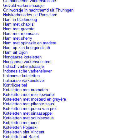
Gemarineerde varkensrollade
Gevuld varkenshaasje
Grillworstje in nachthemd uit Thüringen
Halskarbonades uit Roeselare
Ham in bladerdeeg
Ham met chablis
Ham met groente
Ham met roomsaus
Ham met sherry
Ham met spinazie en madera
Ham op zijn bourgondisch
Ham uit Dijon
Hongaarse koteletten
Hongaarse varkensoesters
Indisch varkenshaasje
Indonesische varkenslever
Italiaanse koteletten
Italiaanse varkenslever
Kortrijkse bel
Koteletten met aromaten
Koteletten met mierikswortel
Koteletten met mosterd en gruyère
Koteletten met pikante saus
Koteletten met puree van prei
Koteletten met sinaasappel
Koteletten met soubisesaus
Koteletten met uien
Koteletten Pojarski
Koteletten sint Vincent
Koteletten uit Bazel