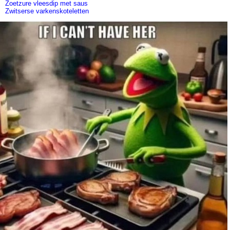
Zoetzure vleesdip met saus
Zwitserse varkenskoteletten