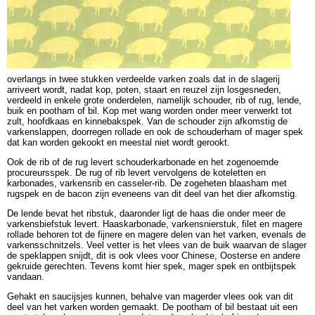
overlangs in twee stukken verdeelde varken zoals dat in de slagerij
arriveert wordt, nadat kop, poten, staart en reuzel zijn losgesneden,
verdeeld in enkele grote onderdelen, namelijk schouder, rib of rug, lende,
buik en pootham of bil. Kop met wang worden onder meer verwerkt tot
zult, hoofdkaas en kinnebakspek. Van de schouder zijn afkomstig de
varkenslappen, doorregen rollade en ook de schouderham of mager spek
dat kan worden gekookt en meestal niet wordt gerookt.
Ook de rib of de rug levert schouderkarbonade en het zogenoemde
procureursspek. De rug of rib levert vervolgens de koteletten en
karbonades, varkensrib en casseler-rib. De zogeheten blaasham met
rugspek en de bacon zijn eveneens van dit deel van het dier afkomstig.
De lende bevat het ribstuk, daaronder ligt de haas die onder meer de
varkensbiefstuk levert. Haaskarbonade, varkensnierstuk, filet en magere
rollade behoren tot de fijnere en magere delen van het varken, evenals de
varkensschnitzels. Veel vetter is het vlees van de buik waarvan de slager
de speklappen snijdt, dit is ook vlees voor Chinese, Oosterse en andere
gekruide gerechten. Tevens komt hier spek, mager spek en ontbijtspek
vandaan.
Gehakt en saucijsjes kunnen, behalve van magerder vlees ook van dit
deel van het varken worden gemaakt. De pootham of bil bestaat uit een