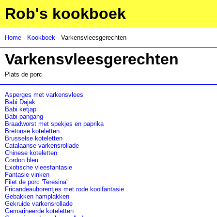
Rob's kookboek
Home
-
Kookboek
- Varkensvleesgerechten
Varkensvleesgerechten
Plats de porc
Asperges met varkensvlees
Babi Dajak
Babi ketjap
Babi pangang
Braadworst met spekjes en paprika
Bretonse koteletten
Brusselse koteletten
Catalaanse varkensrollade
Chinese koteletten
Cordon bleu
Exotische vleesfantasie
Fantasie vinken
Filet de porc 'Teresina'
Fricandeauhorentjes met rode koolfantasie
Gebakken hamplakken
Gekruide varkensrollade
Gemarineerde koteletten