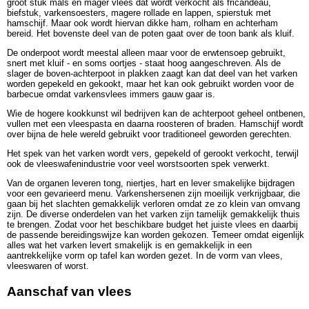
groot stuk mals en mager vlees dat wordt verkocht als fricandeau,
biefstuk, varkensoesters, magere rollade en lappen, spierstuk met
hamschijf. Maar ook wordt hiervan dikke ham, rolham en achterham
bereid. Het bovenste deel van de poten gaat over de toon bank als kluif.
De onderpoot wordt meestal alleen maar voor de erwtensoep gebruikt,
snert met kluif - en soms oortjes - staat hoog aangeschreven. Als de
slager de boven-achterpoot in plakken zaagt kan dat deel van het varken
worden gepekeld en gekookt, maar het kan ook gebruikt worden voor de
barbecue omdat varkensvlees immers gauw gaar is.
Wie de hogere kookkunst wil bedrijven kan de achterpoot geheel ontbenen,
vullen met een vleespasta en daarna roosteren of braden. Hamschijf wordt
over bijna de hele wereld gebruikt voor traditioneel geworden gerechten.
Het spek van het varken wordt vers, gepekeld of gerookt verkocht, terwijl
ook de vleeswafenindustrie voor veel worstsoorten spek verwerkt.
Van de organen leveren tong, niertjes, hart en lever smakelijke bijdragen
voor een gevarieerd menu. Varkenshersenen zijn moeilijk verkrijgbaar, die
gaan bij het slachten gemakkelijk verloren omdat ze zo klein van omvang
zijn. De diverse onderdelen van het varken zijn tamelijk gemakkelijk thuis
te brengen. Zodat voor het beschikbare budget het juiste vlees en daarbij
de passende bereidingswijze kan worden gekozen. Temeer omdat eigenlijk
alles wat het varken levert smakelijk is en gemakkelijk in een
aantrekkelijke vorm op tafel kan worden gezet. In de vorm van vlees,
vleeswaren of worst.
Aanschaf van vlees