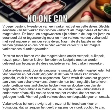
Vroeger bestond tweederde van een varken uit vet en vette delen. Slechts
éénderde van het varken kon worden verkocht als mager vlees of tamelijk
mager vlees. De koop- en eetgewoonten zijn echter in de loop der jaren zo
veranderd dat er tegenwoordig meer en meer varkens worden verhandeld
met veel magere en minder vette delen. Naarmate die laatste minder
werden gevraagd en dus ook minder werden verkocht is het magere
varkensvlees duurder geworden.
De winst moet komen van dat magere vlees omdat vetspek, buikspek,
reuzel, poten, kop en kluiven beneden de kostprijs moeten worden
geleverd aan bedrijven die deze onderdelen van het varken verwerken.
Varkensvlees wordt door de aangename smaak, de vele mogelijkheden tot
vlot bereiden en het veelzijdig gebruik dat van dit vlees kan worden
gemaakt, vaak in het menu opgenomen. Soms wordt de voorkeur gegeven
aan vlees van scharrelvarkens, dieren die hun toch nog altijd korte leven
onder prettiger omstandigheden hebben kunnen doorbrengen dan de
zogeheten mestvarkens in fokkerijen. De kwaliteit van varkensvlees is
onder meer afhankelijk van de soort van het voedsel dat het varken
gekregen heeft. Vismeel geeft varkensvlees een bepaalde geur en smaak.
Varkensvlees behoort stevig te zijn, roze tot lichtrood van kleur en
'volsappig', dat wil zeggen het geeft enigszins de indruk vochtig te zijn.